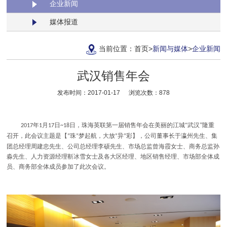
企业新闻
媒体报道
当前位置：
首页
>
新闻与媒体
>
企业新闻
武汉销售年会
发布时间：2017-01-17
浏览次数：
878
年
月
日
日，珠海英联第一届销售年会在美丽的江城“武汉”隆重
2017
1
17
~18
召开，此会议主题是【
珠
梦起航，大放
异
彩】，公司董事长于瀛州先生、集
”
”
”
”
团总经理周建忠先生、公司总经理李硕先生、市场总监曾海霞女士、商务总监孙
淼先生、人力资源经理靳冰雪女士及各大区经理、地区销售经理、市场部全体成
员、商务部全体成员参加了此次会议。