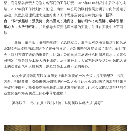
部、商务部各负责人分别对各部门的工作职责、
年
转移过来后取得的成
2016
UCB
绩、
年的工作计划作了汇报，为新一年公司的顺利发展指明了方向并奠定了
2017
基础。集团总经理周建忠先生给出了工作思路及实现目标的策略：
新平
台，“珠”梦起航；强优势，突出重点；建商务，精耕细作；树品牌，学术引领；
聚心力，大放“异”彩。
并且倡导大家要适应市场的变化，并且在变化中上下同
欲。
最后，董事长于瀛州先生进行了总结发言。董事长对珠海英联这个团队从
转移后取得的成绩给予了充分的肯定，并对未来的发展提出了希望。而且在
UCB
会上特别强调了诚信的重要性，比如：公司向员工承诺什么时间发薪水，如果公
司拖延了就是对员工极大的不诚信。从于董身上，大家充分感受到公司领航人身
上的浩然正气和人格魅力，以及对员工无微不至的关心。
此次会议是珠海英联发展历史上非常重要的一次会议，是明确思路、指明
方向、明确要求、引领未来营销管理的一次大会！此次会议吹响了珠海英联销售
突破的冲锋号，能引领珠海英联走上快速发展的轨道；此次会议能促进英联的企
业文化在珠海英联员工的心中落地生根！
英雄联手、成功在握！我们相信，珠海英联从此大放“异彩”